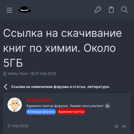
Ссылка на скачивание
книг по химии. Около
5ГБ
А
Д
Vasiliy Vasin
21 Апр 2025
в
а
т
т
Ссылки на химические форумы и статьи, литература.
о
а
р
н
т
а
Vasiliy Vasin
е
ч
Администратор форума. Химик-консультант
м
а
ы
л
Команда форума
Администратор
а
21 Апр 2025
#1