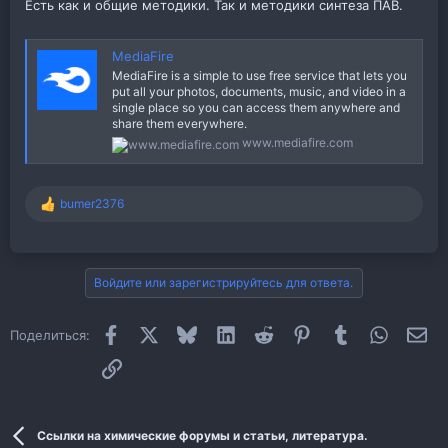
Есть как и общие методики. Так и методики синтеза ПАВ.
MediaFire
MediaFire is a simple to use free service that lets you
put all your photos, documents, music, and video in a
single place so you can access them anywhere and
share them everywhere.
www.mediafire.com
bumer2376
Р
е
а
к
ц
Войдите или зарегистрируйтесь для ответа.
и
и
:
Facebook
X (Twitter)
Bluesky
LinkedIn
Reddit
Pinterest
Tumblr
WhatsAp
Эл
Поделиться:
Ссылка
Ссылки на химические форумы и статьи, литература.