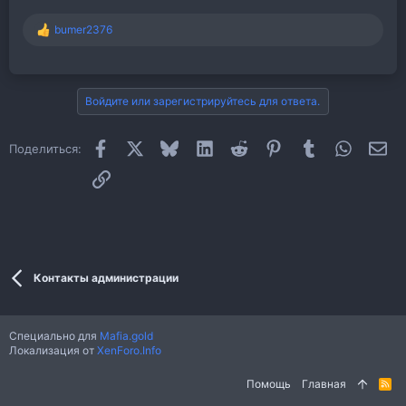
bumer2376
Р
е
а
к
ц
Войдите или зарегистрируйтесь для ответа.
и
и
:
Facebook
X (Twitter)
Bluesky
LinkedIn
Reddit
Pinterest
Tumblr
WhatsAp
Эл
Поделиться:
Ссылка
Контакты администрации
Специально для
Mafia.gold
Локализация от
XenForo.Info
Помощь
Главная
R
S