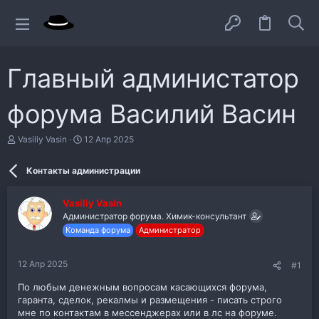
Главный администатор
форума Василий Васин
А
Д
Vasiliy Vasin
12 Апр 2025
в
а
т
т
Контакты администрации
о
а
р
н
т
а
Vasiliy Vasin
е
ч
Администратор форума. Химик-консультант
м
а
ы
л
Команда форума
Администратор
а
12 Апр 2025
#1
По любым денежным вопросам касающихся форума,
гаранта, сделок, рекалмы и размещения - писать строго
мне по контактам в мессенджерах или в лс на форуме.